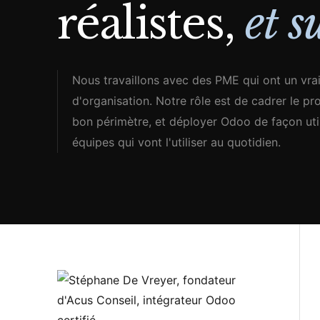
réalistes,
et s
Nous travaillons avec des PME qui ont un vrai
d'organisation. Notre rôle est de cadrer le proj
bon périmètre, et déployer Odoo de façon uti
équipes qui vont l'utiliser au quotidien.