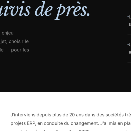
uivis de près.
L
s
 enjeu
et, choisir le
U
le — pour les
a
J'interviens depuis plus de 20 ans dans des sociétés trè
projets ERP, en conduite du changement. J'ai mis en p