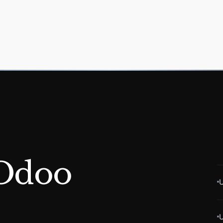
 Odoo
U
U